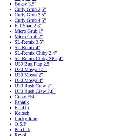
Bugsy 3,5"
Curly Grub 2,5"
Curly Grub 3,5"
Curly Grub 4,5"
E.T.Shad 2,8"
Micro Grub 1"
Micro Grub 2"
SL-Remix 3,5"
SL-Remix 4"
SL-Remix Chiby 2,4"
SL-Remix Chiby SP 2,4"
U30 Bug Flap 2,5"
U30 Mosya 1,5"
U30 Mosya 2"
U30 Mosya 3"
U30 Rush Craw 2"
U30 Rush Craw 2,8"
Crazy Fish
Fanatik
FishUp
Keitech
Lucky John
O.S.P
Perch'ik
Revol