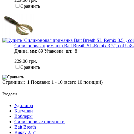
229,00 грн.
Сравнить
Силиконовая приманка Bait Breath SL-Remix 3,5", col.Ur822
Длина, мм: 89 Упаковка, шт.: 8
229,00 грн.
Сравнить
Страницы:
1
Показано
1
-
10
(всего
10
позиций)
Разделы
Удилища
Катушки
Воблеры
Силиконовые приманки
Bait Breath
Bugsy 2,5"