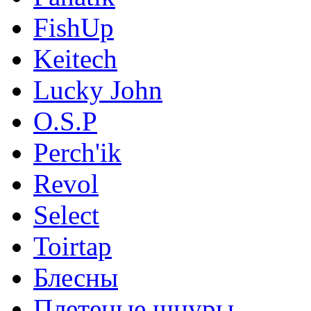
FishUp
Keitech
Lucky John
O.S.P
Perch'ik
Revol
Select
Toirtap
Блесны
Плетеные шнуры