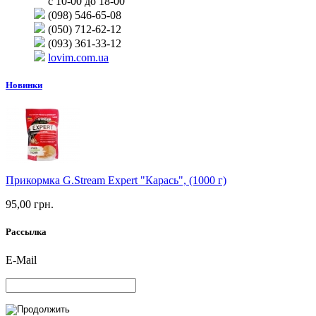
с 10-00 до 18-00
(098) 546-65-08
(050) 712-62-12
(093) 361-33-12
lovim.com.ua
Новинки
Прикормка G.Stream Expert "Карась", (1000 г)
95,00 грн.
Рассылка
E-Mail