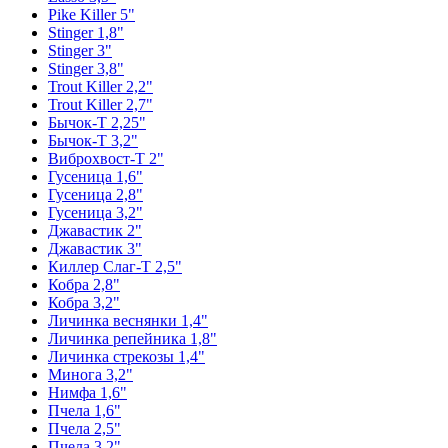
Pike Killer 5"
Stinger 1,8"
Stinger 3"
Stinger 3,8"
Trout Killer 2,2"
Trout Killer 2,7"
Бычок-Т 2,25"
Бычок-Т 3,2"
Виброхвост-Т 2"
Гусеница 1,6"
Гусеница 2,8"
Гусеница 3,2"
Джавастик 2"
Джавастик 3"
Киллер Слаг-Т 2,5"
Кобра 2,8"
Кобра 3,2"
Личинка веснянки 1,4"
Личинка репейника 1,8"
Личинка стрекозы 1,4"
Минога 3,2"
Нимфа 1,6"
Пчела 1,6"
Пчела 2,5"
Пчела 3,2"