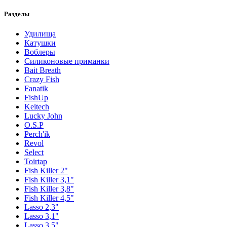
Разделы
Удилища
Катушки
Воблеры
Силиконовые приманки
Bait Breath
Crazy Fish
Fanatik
FishUp
Keitech
Lucky John
O.S.P
Perch'ik
Revol
Select
Toirtap
Fish Killer 2"
Fish Killer 3,1"
Fish Killer 3,8"
Fish Killer 4,5"
Lasso 2,3"
Lasso 3,1"
Lasso 3,5"