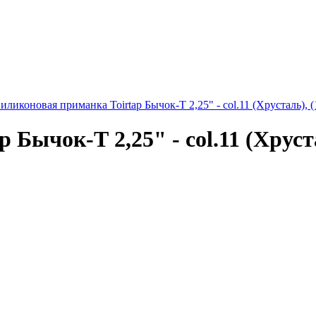
иликоновая приманка Toirtap Бычок-Т 2,25" - col.11 (Хрусталь), (
Бычок-Т 2,25" - col.11 (Хруста