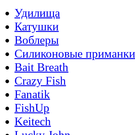
Удилища
Катушки
Воблеры
Силиконовые приманк
Bait Breath
Crazy Fish
Fanatik
FishUp
Keitech
Lucky John