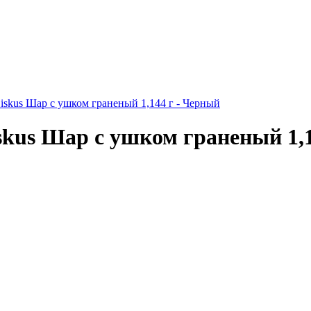
skus Шар с ушком граненый 1,144 г - Черный
us Шар с ушком граненый 1,1