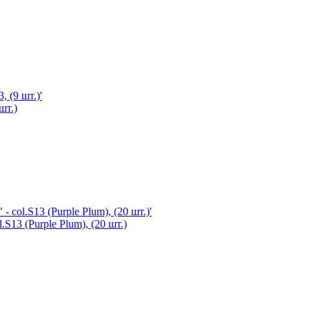
шт.)
S13 (Purple Plum), (20 шт.)