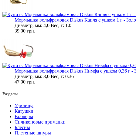
Мормышка вольфрамовая Diskus Капля с ушком 1 г - Золо
Диаметр, мм: 4,0 Вес, г: 1,0
39,00 грн.
Мормышка вольфрамовая Diskus Нимфа с ушком 0,36 г - 
Диаметр, мм: 3,0 Вес, г: 0,36
47,00 грн.
Разделы
Удилища
Катушки
Воблеры
Силиконовые приманки
Блесны
Плетеные шнуры