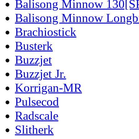
Balisong Minnow 130[S
Balisong Minnow Longbi
Brachiostick
Busterk
Buzzjet
Buzzjet Jr.
Korrigan-MR
Pulsecod
Radscale
Slitherk