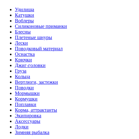
Удилища
Катушки
Воблеры
Силиконовые приманки
Блесны
Плетеные шнуры
Лески
Поводковый материал
Оснастка
Крючки
Джиг-головки
Груза
Кольца
Вертлюги, застежки
Поводки
Мормышки
Кормушки
Поплавки
Корма, аттрактанты
Экипировка
Аксессуары
Лодки
Зимняя рыбалка