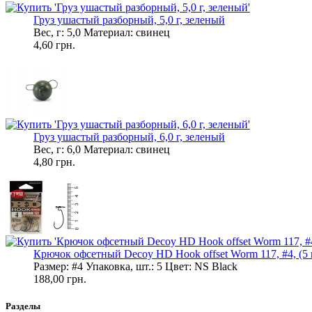
Груз ушастый разборный, 5,0 г, зеленый
Вес, г: 5,0 Материал: свинец
4,60 грн.
Груз ушастый разборный, 6,0 г, зеленый
Вес, г: 6,0 Материал: свинец
4,80 грн.
Крючок офсетный Decoy HD Hook offset Worm 117, #4, (5 
Размер: #4 Упаковка, шт.: 5 Цвет: NS Black
188,00 грн.
Разделы