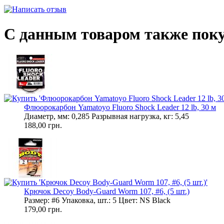
С данным товаром также пок
Флюорокарбон Yamatoyo Fluoro Shock Leader 12 lb, 30 м
Диаметр, мм: 0,285 Разрывная нагрузка, кг: 5,45
188,00 грн.
Крючок Decoy Body-Guard Worm 107, #6, (5 шт.)
Размер: #6 Упаковка, шт.: 5 Цвет: NS Black
179,00 грн.