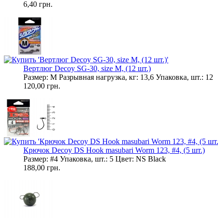
6,40 грн.
Вертлюг Decoy SG-30, size M, (12 шт.)
Размер: M Разрывная нагрузка, кг: 13,6 Упаковка, шт.: 12
120,00 грн.
Крючок Decoy DS Hook masubari Worm 123, #4, (5 шт.)
Размер: #4 Упаковка, шт.: 5 Цвет: NS Black
188,00 грн.