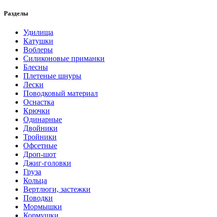
Разделы
Удилища
Катушки
Воблеры
Силиконовые приманки
Блесны
Плетеные шнуры
Лески
Поводковый материал
Оснастка
Крючки
Одинарные
Двойники
Тройники
Офсетные
Дроп-шот
Джиг-головки
Груза
Кольца
Вертлюги, застежки
Поводки
Мормышки
Кормушки