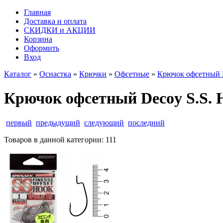
Главная
Доставка и оплата
СКИДКИ и АКЦИИ
Корзина
Оформить
Вход
Каталог
»
Оснастка
»
Крючки
»
Офсетные
»
Крючок офсетный De
Крючок офсетный Decoy S.S. H
первый
предыдущий
следующий
последний
Товаров в данной категории:
111