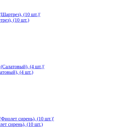
рез), (10 шт.)
атовый), (4 шт.)
ет сирень), (10 шт.)