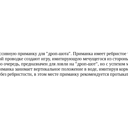
сивную приманку для "дроп-шота". Приманка имеет ребристое те
ой проводке создают игру, имитирующую мечущегося из стороны 
ую очередь, предназначен для ловли на "дроп-шот", но с успехо
манка занимает вертикальное положение в воде, имитируя корм
без ребристости, в этом месте приманку рекомендуется протыка