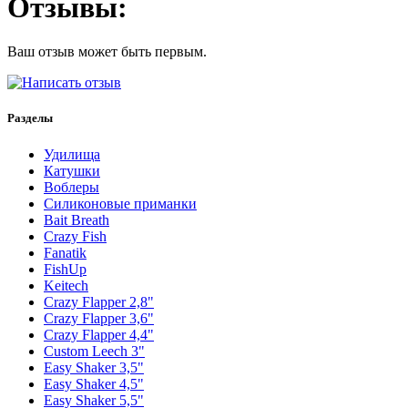
Отзывы:
Ваш отзыв может быть первым.
Разделы
Удилища
Катушки
Воблеры
Силиконовые приманки
Bait Breath
Crazy Fish
Fanatik
FishUp
Keitech
Crazy Flapper 2,8"
Crazy Flapper 3,6"
Crazy Flapper 4,4"
Custom Leech 3"
Easy Shaker 3,5"
Easy Shaker 4,5"
Easy Shaker 5,5"