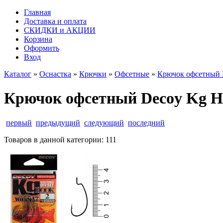
Главная
Доставка и оплата
СКИДКИ и АКЦИИ
Корзина
Оформить
Вход
Каталог
»
Оснастка
»
Крючки
»
Офсетные
»
Крючок офсетный D
Крючок офсетный Decoy Kg Ho
первый
предыдущий
следующий
последний
Товаров в данной категории:
111