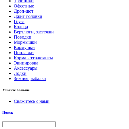
Тройники
Офсетные
Дроп-шот
Джиг-головки
Груза
Кольца
Вертлюги, застежки
Поводки
Мормышки
Кормушки
Поплавки
Корма, аттрактанты
Экипировка
Аксессуары
Лодки
Зимняя рыбалка
Узнайте больше
Свяжитесь с нами
Поиск