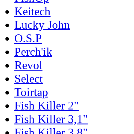
Keitech
Lucky John
O.S.P
Perch'ik
Revol
Select
Toirtap
Fish Killer 2"
Fish Killer 3,1"
Fish Killer 3,8"