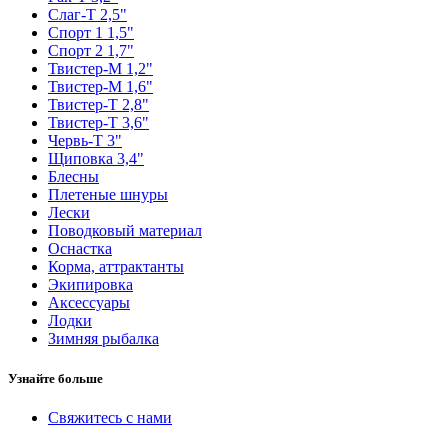
Слаг-Т 2,5"
Спорт 1 1,5"
Спорт 2 1,7"
Твистер-М 1,2"
Твистер-М 1,6"
Твистер-Т 2,8"
Твистер-Т 3,6"
Червь-Т 3"
Щиповка 3,4"
Блесны
Плетеные шнуры
Лески
Поводковый материал
Оснастка
Корма, аттрактанты
Экипировка
Аксессуары
Лодки
Зимняя рыбалка
Узнайте больше
Свяжитесь с нами