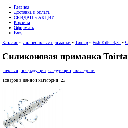
Главная
Доставка и оплата
СКИДКИ и АКЦИИ
Корзина
Оформить
Вход
Каталог
»
Силиконовые приманки
»
Toirtap
»
Fish Killer 3,8"
»
С
Силиконовая приманка Toirtap F
первый
предыдущий
следующий
последний
Товаров в данной категории:
25