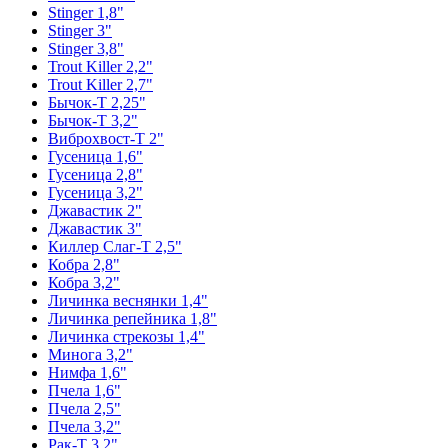
Stinger 1,8"
Stinger 3"
Stinger 3,8"
Trout Killer 2,2"
Trout Killer 2,7"
Бычок-Т 2,25"
Бычок-Т 3,2"
Виброхвост-Т 2"
Гусеница 1,6"
Гусеница 2,8"
Гусеница 3,2"
Джавастик 2"
Джавастик 3"
Киллер Слаг-Т 2,5"
Кобра 2,8"
Кобра 3,2"
Личинка веснянки 1,4"
Личинка репейника 1,8"
Личинка стрекозы 1,4"
Минога 3,2"
Нимфа 1,6"
Пчела 1,6"
Пчела 2,5"
Пчела 3,2"
Рак-Т 3,2"