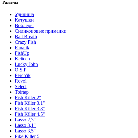
Разделы
Удилища
Катушки
Воблеры
Силиконовые приманки
Bait Breath
Crazy Fish
Fanatik
FishUp
Keitech
Lucky John
O.S.P
Perch'ik
Revol
Select
Toirtap
Fish Killer 2"
Fish Killer 3,1"
Fish Killer 3,8"
Fish Killer 4,5"
Lasso 2,3"
Lasso 3,1"
Lasso 3,5"
Pike Killer 5"