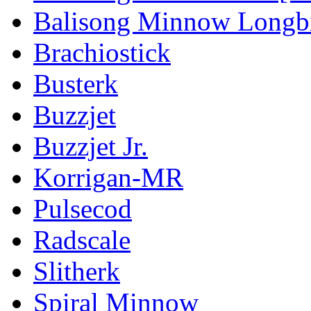
Balisong Minnow Longbi
Brachiostick
Busterk
Buzzjet
Buzzjet Jr.
Korrigan-MR
Pulsecod
Radscale
Slitherk
Spiral Minnow