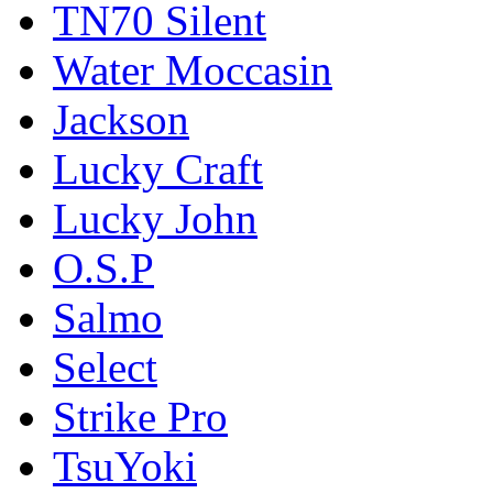
TN70 Silent
Water Moccasin
Jackson
Lucky Craft
Lucky John
O.S.P
Salmo
Select
Strike Pro
TsuYoki