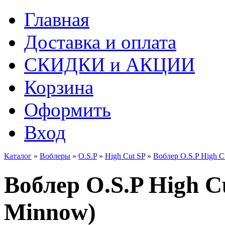
Главная
Доставка и оплата
СКИДКИ и АКЦИИ
Корзина
Оформить
Вход
Каталог
»
Воблеры
»
O.S.P
»
High Cut SP
»
Воблер O.S.P High C
Воблер O.S.P High C
Minnow)