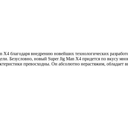
 X4 благодаря внедрению новейших технологических разработок
и. Безусловно, новый Super Jig Man Х4 придется по вкусу мн
рактеристики превосходны. Он абсолютно нерастяжим, обладает 