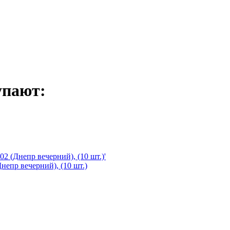
упают:
непр вечерний), (10 шт.)