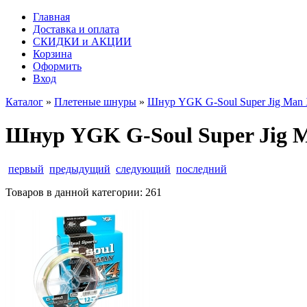
Главная
Доставка и оплата
СКИДКИ и АКЦИИ
Корзина
Оформить
Вход
Каталог
»
Плетеные шнуры
»
Шнур YGK G-Soul Super Jig Man X4
Шнур YGK G-Soul Super Jig Ma
первый
предыдущий
следующий
последний
Товаров в данной категории:
261