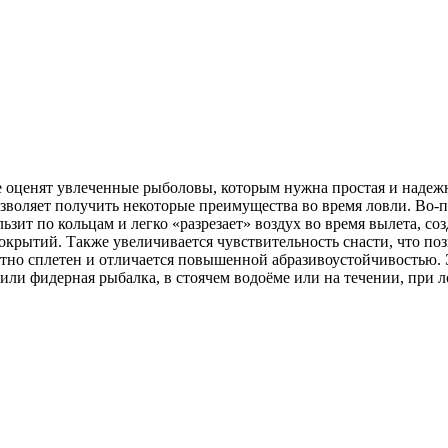
кже оценят увлеченные рыболовы, которым нужна простая и надеж
озволяет получить некоторые преимущества во время ловли. Во-п
ользит по кольцам и легко «разрезает» воздух во время вылета, 
окрытий. Также увеличивается чувствительность снасти, что по
плотно сплетен и отличается повышенной абразивоустойчивость
 или фидерная рыбалка, в стоячем водоёме или на течении, при 