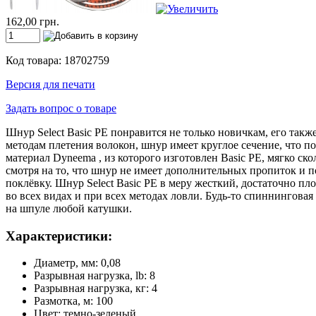
162,00 грн.
Код товара: 18702759
Версия для печати
Задать вопрос о товаре
Шнур Select Basic PE понравится не только новичкам, его та
методам плетения волокон, шнур имеет круглое сечение, что п
материал Dyneema , из которого изготовлен Basic PE, мягко ск
смотря на то, что шнур не имеет дополнительных пропиток и п
поклёвку. Шнур Select Basic PE в меру жесткий, достаточно 
во всех видах и при всех методах ловли. Будь-то спиннинговая
на шпуле любой катушки.
Характеристики:
Диаметр, мм: 0,08
Разрывная нагрузка, lb: 8
Разрывная нагрузка, кг: 4
Размотка, м: 100
Цвет: темно-зеленый