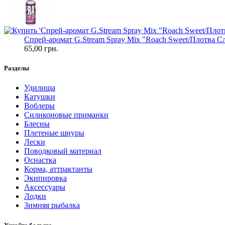
Спрей-аромат G.Stream Spray Mix "Roach Sweet/Плотва Сл
65,00 грн.
Разделы
Удилища
Катушки
Воблеры
Силиконовые приманки
Блесны
Плетеные шнуры
Лески
Поводковый материал
Оснастка
Корма, аттрактанты
Экипировка
Аксессуары
Лодки
Зимняя рыбалка