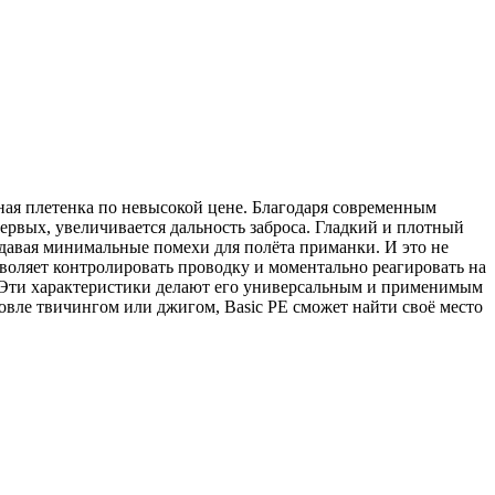
ная плетенка по невысокой цене. Благодаря современным
ервых, увеличивается дальность заброса. Гладкий и плотный
создавая минимальные помехи для полёта приманки. И это не
зволяет контролировать проводку и моментально реагировать на
ю. Эти характеристики делают его универсальным и применимым
ловле твичингом или джигом, Basic PE сможет найти своё место