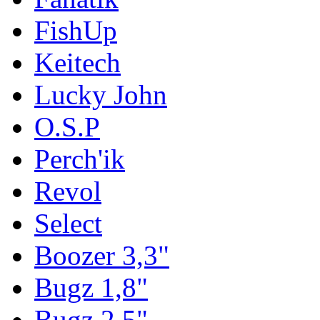
FishUp
Keitech
Lucky John
O.S.P
Perch'ik
Revol
Select
Boozer 3,3"
Bugz 1,8"
Bugz 2,5"