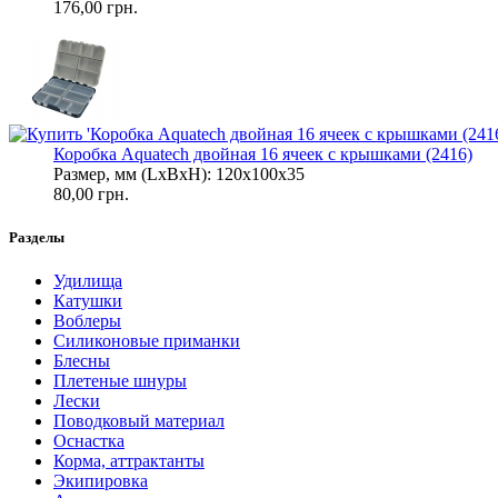
176,00 грн.
Коробка Aquatech двойная 16 ячеек с крышками (2416)
Размер, мм (LxBxH): 120х100x35
80,00 грн.
Разделы
Удилища
Катушки
Воблеры
Силиконовые приманки
Блесны
Плетеные шнуры
Лески
Поводковый материал
Оснастка
Корма, аттрактанты
Экипировка