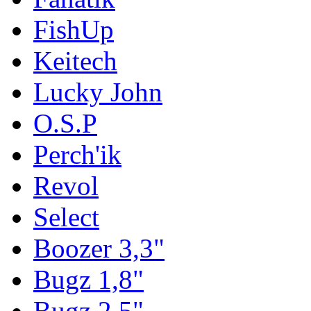
FishUp
Keitech
Lucky John
O.S.P
Perch'ik
Revol
Select
Boozer 3,3"
Bugz 1,8"
Bugz 2,5"