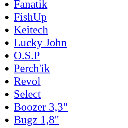
Fanatik
FishUp
Keitech
Lucky John
O.S.P
Perch'ik
Revol
Select
Boozer 3,3"
Bugz 1,8"