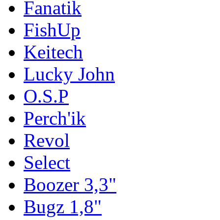
Fanatik
FishUp
Keitech
Lucky John
O.S.P
Perch'ik
Revol
Select
Boozer 3,3"
Bugz 1,8"