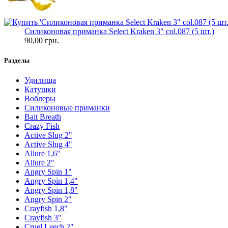
Силиконовая приманка Select Kraken 3" col.087 (5 шт.)
90,00 грн.
Разделы
Удилища
Катушки
Воблеры
Силиконовые приманки
Bait Breath
Crazy Fish
Active Slug 2"
Active Slug 4"
Allure 1,6"
Allure 2"
Angry Spin 1"
Angry Spin 1,4"
Angry Spin 1,8"
Angry Spin 2"
Crayfish 1,8"
Crayfish 3"
Cruel Leech 2"