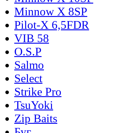
Minnow X 8SP
Pilot-X 6,5FDR
VIB 58
O.S.P
Salmo
Select
Strike Pro
TsuYoki
Zip Baits
Буг