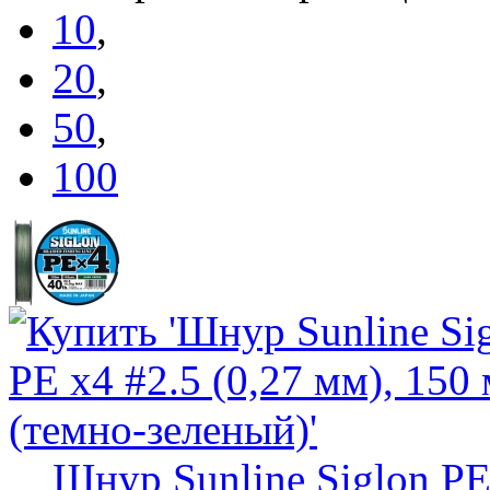
10
,
20
,
50
,
100
Шнур Sunline Siglon PE 