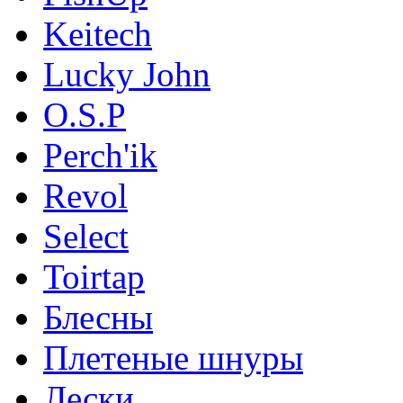
Keitech
Lucky John
O.S.P
Perch'ik
Revol
Select
Toirtap
Блесны
Плетеные шнуры
Лески