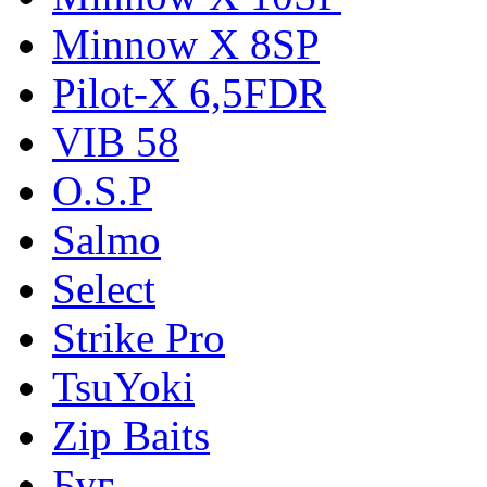
Minnow X 8SP
Pilot-X 6,5FDR
VIB 58
O.S.P
Salmo
Select
Strike Pro
TsuYoki
Zip Baits
Буг